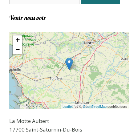
Venir nous voir
+
−
Leaflet
, \r\n©
OpenStreetMap
contributeurs
La Motte Aubert
17700 Saint-Saturnin-Du-Bois