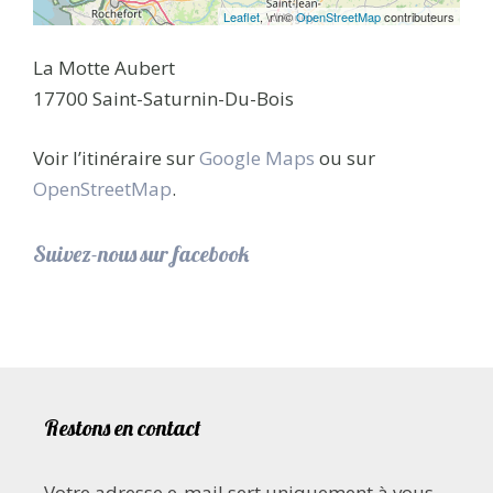
Leaflet
, \r\n©
OpenStreetMap
contributeurs
La Motte Aubert
17700 Saint-Saturnin-Du-Bois
Voir l’itinéraire sur
Google Maps
ou sur
OpenStreetMap
.
Suivez-nous sur facebook
Restons en contact
Votre adresse e-mail sert uniquement à vous