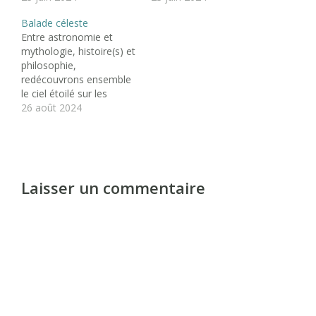
Balade céleste
Entre astronomie et
mythologie, histoire(s) et
philosophie,
redécouvrons ensemble
le ciel étoilé sur les
chemins de notre
26 août 2024
imaginaire… 18h30 -
ConférenceTout public (à
partir de 12
ans)Présentée par
François Brossard,
Laisser un commentaire
médiateur interculturel
20h - repas partagé A
partir de
21h30Observation du ciel
(étoiles et constellations)
en fonction de la météo