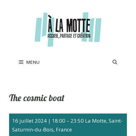
Aller
au
contenu
MENU
The cosmic boat
16 juillet 2024
|
18:00
–
23:50
La Motte, Saint-
Saturnin-du-Bois, France