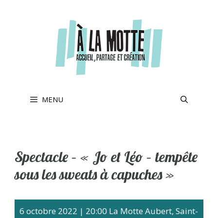
Aller
au
contenu
MENU
Spectacle – « Jo et Léo – tempête
sous les sweats à capuches »
6 octobre 2022
|
20:00
La Motte Aubert, Saint-