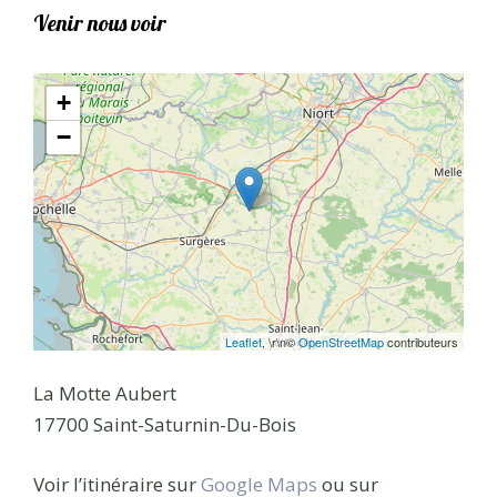
Venir nous voir
+
−
Leaflet
, \r\n©
OpenStreetMap
contributeurs
La Motte Aubert
17700 Saint-Saturnin-Du-Bois
Voir l’itinéraire sur
Google Maps
ou sur