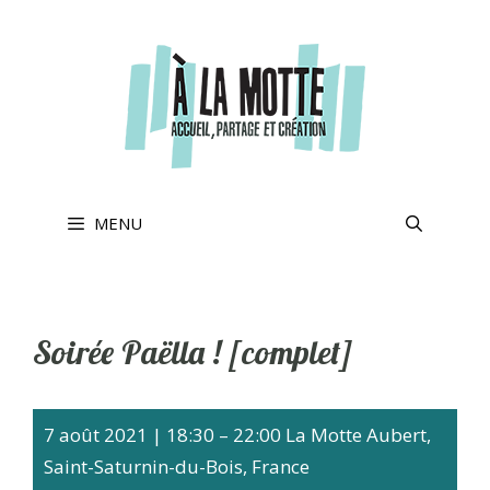
Aller
au
contenu
MENU
Soirée Paëlla ! [complet]
7 août 2021
|
18:30
–
22:00
La Motte Aubert,
Saint-Saturnin-du-Bois, France