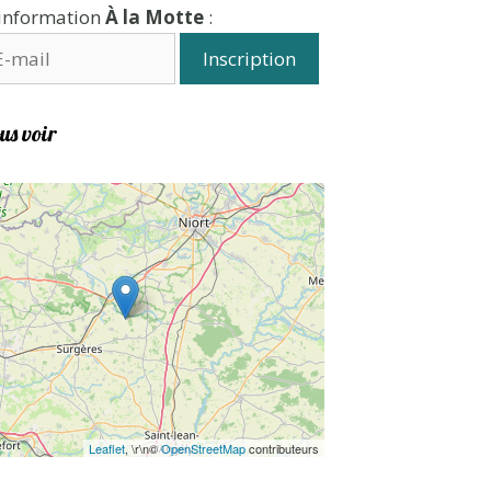
'information
À la Motte
:
us voir
Leaflet
, \r\n©
OpenStreetMap
contributeurs