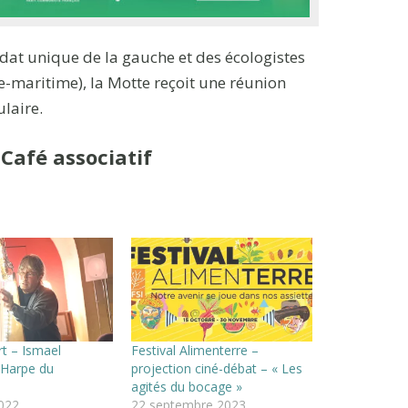
at unique de la gauche et des écologistes
e-maritime), la Motte reçoit une réunion
ulaire.
Café associatif
t – Ismael
Festival Alimenterre –
Harpe du
projection ciné-débat – « Les
agités du bocage »
2022
22 septembre 2023