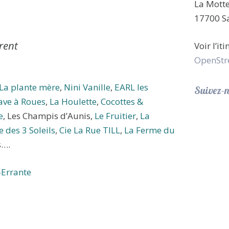
La Mott
17700 Sa
rent
Voir l’it
OpenStr
La plante mère
,
Nini Vanille
,
EARL les
Suivez-n
ave à Roues
,
La Houlette
,
Cocottes &
e
, Les Champis d’Aunis,
Le Fruitier
,
La
 des 3 Soleils
,
Cie La Rue TILL
,
La Ferme du
s….
-Errante