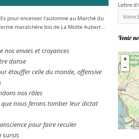
Lettre d
uEs pour encenser l’automne au Marché du
 ferme maraîchère bio de La Motte Aubert…
Venir no
e nos envies et croyances
+
ière danse
−
our étouffer celle du monde, offensive
s
ndons nos râles
, que nous ferons tomber leur dictat
conscience pour faire reculer
n sursis