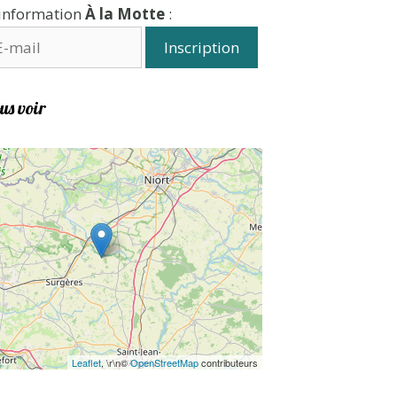
'information
À la Motte
:
us voir
Leaflet
, \r\n©
OpenStreetMap
contributeurs