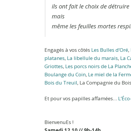
ils ont fait le choix de détruire
mais
même les feuilles mortes respi
Engagés à vos côtés
Les Bulles d’Oré
,
platanes
,
La libellule du marais
,
La C
Griottes
,
Les porcs noirs de La Planch
Boulange du Coin
,
Le miel de la Ferme
Bois du Treuil
, La Compagnie du Boi
Et pour vos papilles affamées…
L’Éco
BienvenuEs !
Samedi 12.10 // 9h-14h