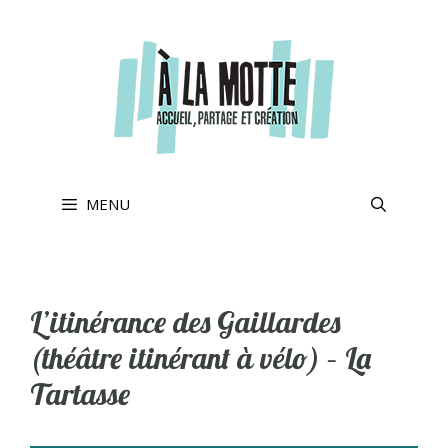
Aller
au
contenu
MENU
L’itinérance des Gaillardes
(théâtre itinérant à vélo) – La
Tartasse