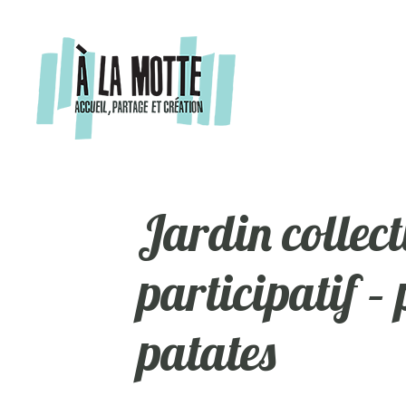
Aller
au
contenu
Jardin collect
participatif –
patates