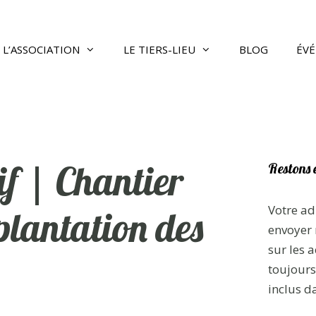
L’ASSOCIATION
LE TIERS-LIEU
BLOG
ÉV
if | Chantier
Restons 
Votre ad
 plantation des
envoyer 
sur les a
toujours 
inclus d