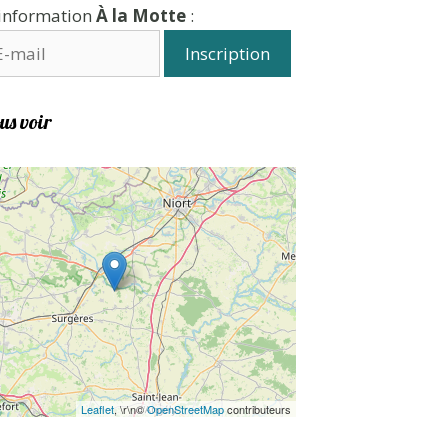
'information
À la Motte
:
us voir
Leaflet
, \r\n©
OpenStreetMap
contributeurs