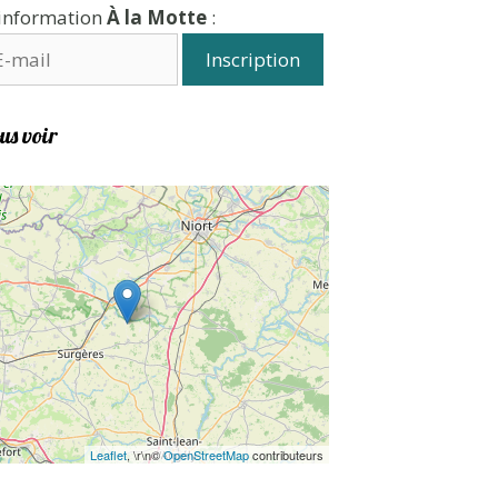
'information
À la Motte
:
us voir
Leaflet
, \r\n©
OpenStreetMap
contributeurs