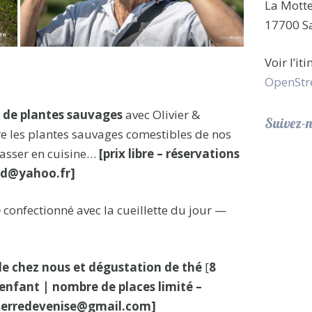
La Mott
17700 Sa
Voir l’it
OpenStr
e de plantes sauvages
avec Olivier &
Suivez-n
e les plantes sauvages comestibles de nos
 passer en cuisine…
[prix libre – réservations
ud@yahoo.fr]
e
confectionné avec la cueillette du jour —
de chez nous et dégustation de thé
[
8
 enfant
| nombre de places limité –
 pierredevenise@gmail.com]