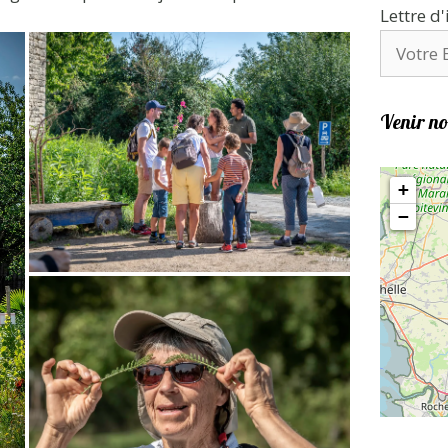
Lettre d
Venir no
+
−