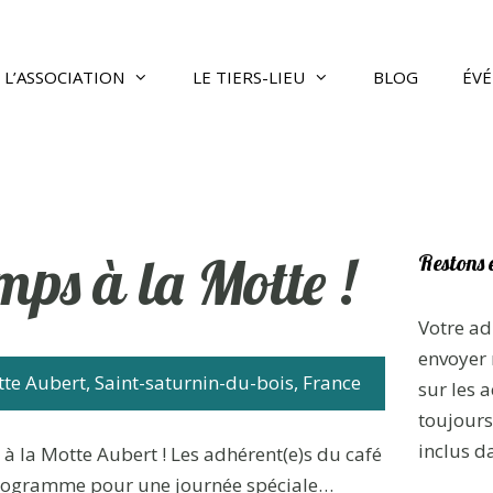
L’ASSOCIATION
LE TIERS-LIEU
BLOG
ÉV
mps à la Motte !
Restons 
Votre ad
envoyer 
te Aubert, Saint-saturnin-du-bois, France
sur les a
toujours 
inclus d
à la Motte Aubert ! Les adhérent(e)s du café
 programme pour une journée spéciale…