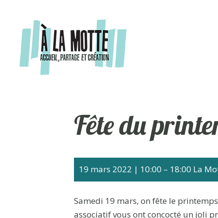
Aller
au
contenu
Fête du printe
19 mars 2022
|
10:00
–
18:00
La Mot
Samedi 19 mars, on fête le printemps 
associatif vous ont concocté un joli