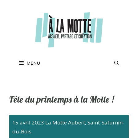
Aller
au
contenu
MENU
Fête du printemps à la Motte !
15 avril 2023
La Motte Aubert, Saint-Saturnin-
du-Bois