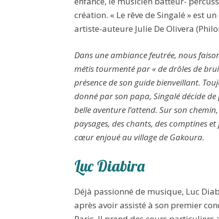
enfance, le musicien batteur- percus
création. « Le rêve de Singalé » est u
artiste-auteure Julie De Olivera (Philo
Dans une ambiance feutrée, nous faison
métis tourmenté par « de drôles de bruits
présence de son guide bienveillant. T
donné par son papa, Singalé décide de 
belle aventure l’attend. Sur son chemin,
paysages, des chants, des comptines et fo
cœur enjoué au village de Gakoura.
Luc Diabira
Déjà passionné de musique, Luc Diabir
après avoir assisté à son premier con
Paris. Il prend des cours particuliers