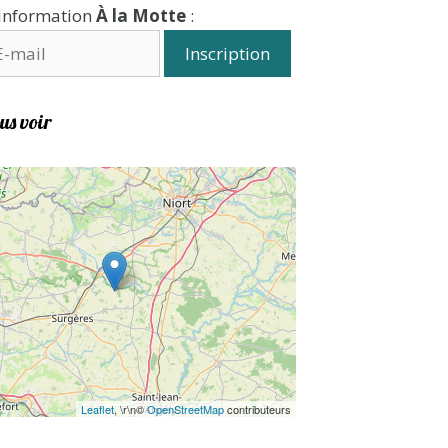
'information
À la Motte
:
us voir
Leaflet
, \r\n©
OpenStreetMap
contributeurs