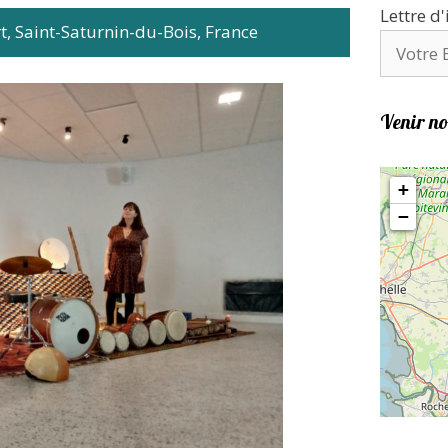
Lettre d
, Saint-Saturnin-du-Bois, France
Venir no
+
−