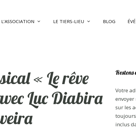
L’ASSOCIATION
LE TIERS-LIEU
BLOG
ÉV
sical « Le rêve
Restons 
Votre ad
avec Luc Diabira
envoyer 
sur les a
iveira
toujours 
inclus d