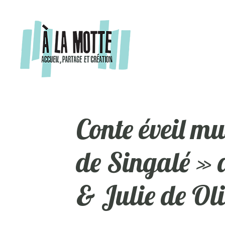
Aller
au
contenu
Conte éveil mu
de Singalé » 
& Julie de Ol