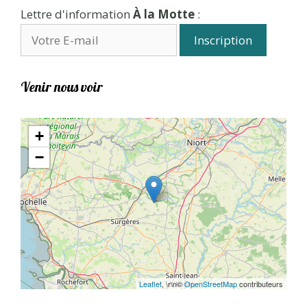
Lettre d'information
À la Motte
:
Venir nous voir
+
−
Leaflet
, \r\n©
OpenStreetMap
contributeurs