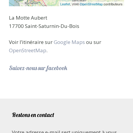
Leaflet
, \r\n©
OpenStreetMap
contributeurs
La Motte Aubert
17700 Saint-Saturnin-Du-Bois
Voir l’itinéraire sur
Google Maps
ou sur
OpenStreetMap
.
Suivez-nous sur facebook
Restons en contact
Votre adresse e-mail sert uniquement à vous