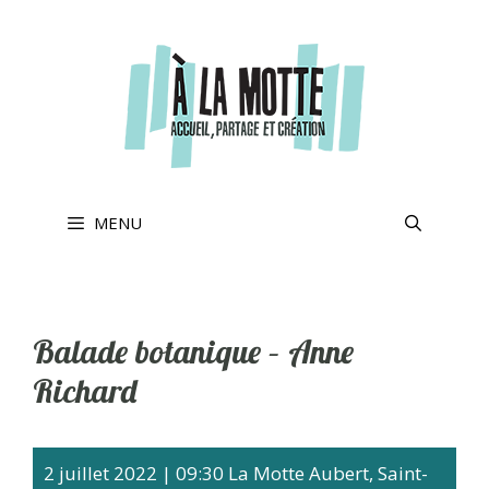
Aller
au
contenu
MENU
Balade botanique – Anne
Richard
2 juillet 2022
|
09:30
La Motte Aubert, Saint-