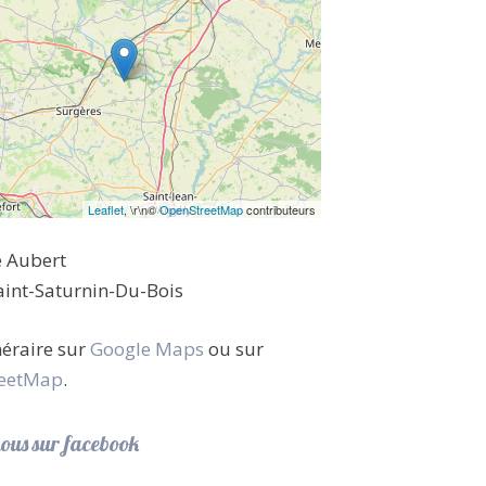
Leaflet
, \r\n©
OpenStreetMap
contributeurs
e Aubert
int-Saturnin-Du-Bois
inéraire sur
Google Maps
ou sur
eetMap
.
ous sur facebook