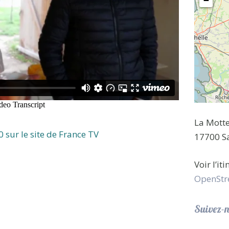
−
La Mott
 sur le site de France TV
17700 Sa
Voir l’it
OpenStr
Suivez-n