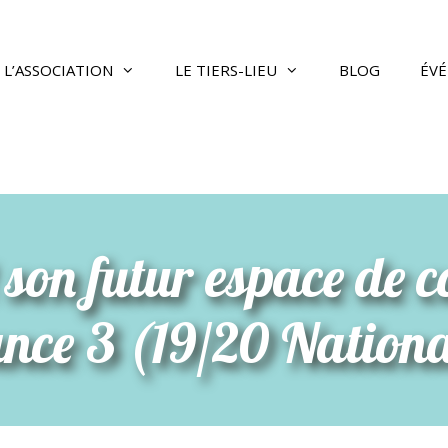
L’ASSOCIATION
LE TIERS-LIEU
BLOG
ÉV
t son futur espace de 
nce 3 (19/20 Nationa