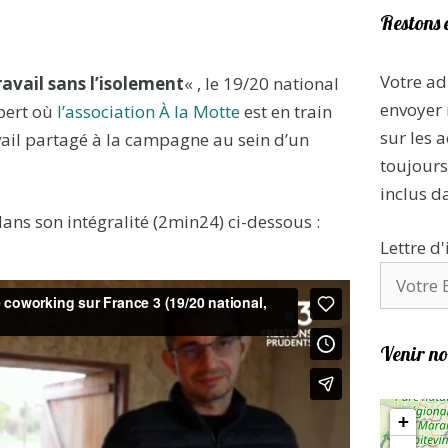
Restons 
Votre ad
ravail sans l’isolement
« , le 19/20 national
envoyer 
ubert où
l’association À la Motte
est en train
sur les a
avail partagé à la campagne au sein d’un
toujours 
inclus d
ns son intégralité (2min24) ci-dessous :
Lettre d
Venir no
+